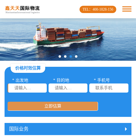
TEL：400-1828-156
价格时效估算
* 出发地
* 目的地
* 手机号
立即估算
国际业务