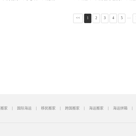
<<
1
2
3
4
5
···
国搬家
国际海运
移民搬家
跨国搬家
海运搬家
海运拼箱