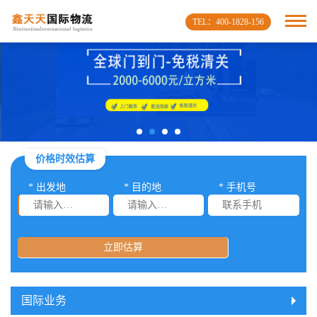
TEL：400-1828-156
价格时效估算
* 出发地
* 目的地
* 手机号
立即估算
国际业务