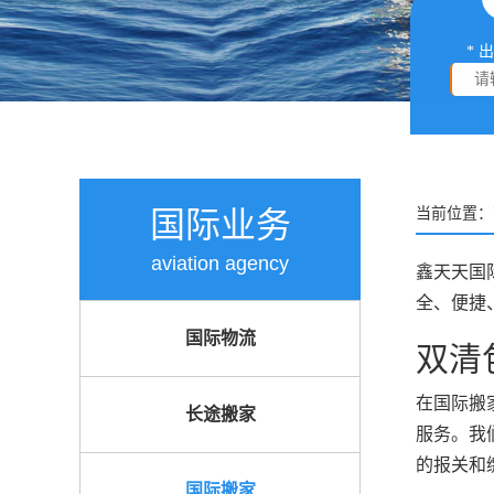
* 
国际业务
当前位置：
aviation agency
鑫天天国
全、便捷
国际物流
双清
在国际搬
长途搬家
服务。我
的报关和
国际搬家