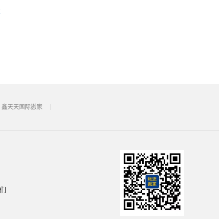
运
鑫天天国际搬家
们