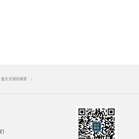
运
运
运
鑫天天国际搬家
们